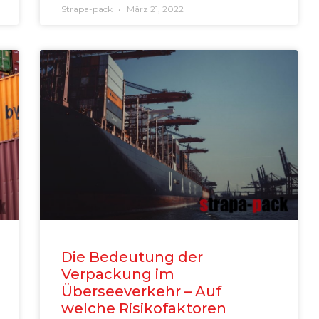
Strapa-pack
März 21, 2022
Die Bedeutung der
Verpackung im
Überseeverkehr – Auf
welche Risikofaktoren